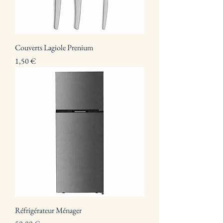
Couverts Lagiole Prenium
Prix
1,50 €
Réfrigérateur Ménager