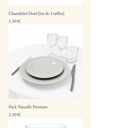
Chandelier Doré (lot de 3 tailles)
Prix
1,50 €
Pack Vaisselle Prenium
Prix
2,50 €