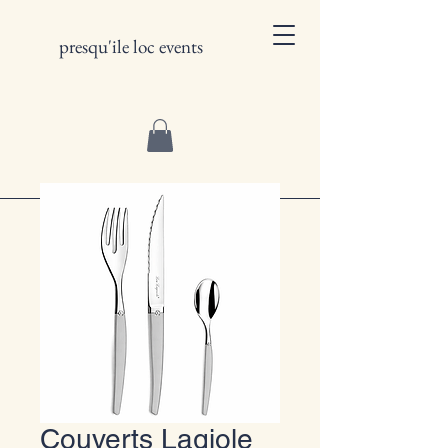
presqu'ile loc events
Couverts Lagiole