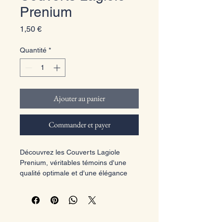
Prenium
Prix
1,50 €
Quantité
*
Ajouter au panier
Commander et payer
Découvrez les Couverts Lagiole 
Prenium, véritables témoins d'une 
qualité optimale et d'une élégance 
sous toute sa forme. Leur forme 
originale sublime chaque table, 
alliant esthétique et fonctionnalité 
pour un couvert de qualité 