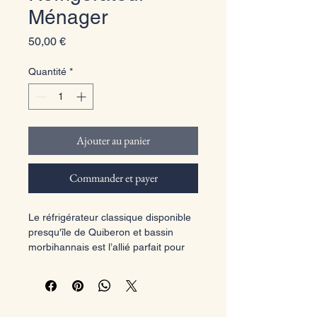
Ménager
Prix
50,00 €
Quantité
*
Ajouter au panier
Commander et payer
Le réfrigérateur classique disponible 
presqu'île de Quiberon et bassin 
morbihannais est l’allié parfait pour 
assurer la fraîcheur de vos produits 
lors de vos événements. Conçu pour 
s’intégrer harmonieusement dans 
vos décors, il combine fonctionnalité 