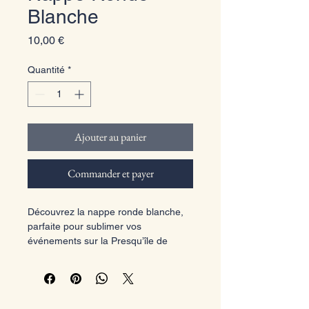
Blanche
Prix
10,00 €
Quantité
*
Ajouter au panier
Commander et payer
Découvrez la nappe ronde blanche, 
parfaite pour sublimer vos 
événements sur la Presqu’île de 
Quiberon et le Bassin Morbihannais.  
Cette nappe ronde longue allie 
élégance et qualité pour un décor 
impeccable. Idéale pour créer une 