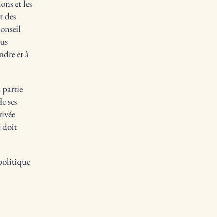
ons et les
t des
onseil
ous
dre et à
 partie
de ses
rivée
é doit
politique