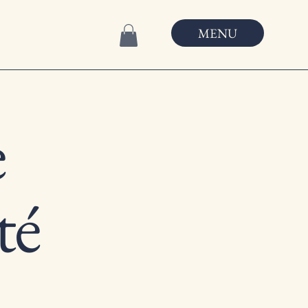
MENU
e
té