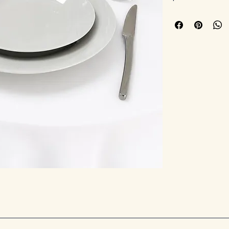
couvert et verre d'e
chaque repas. Chaqu
qualité supérieure, 
et durable. Pensé p
événements mémorab
nos décorations évé