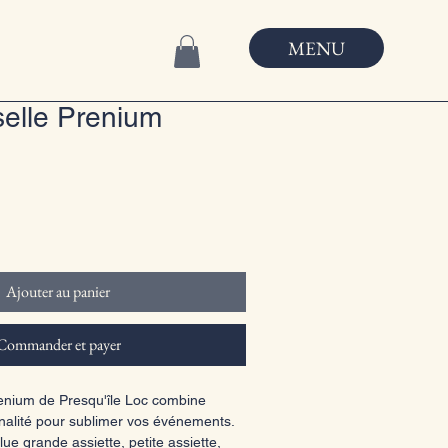
MENU
selle Prenium
Ajouter au panier
Commander et payer
renium de Presqu'île Loc combine 
nalité pour sublimer vos événements. 
lue grande assiette, petite assiette, 