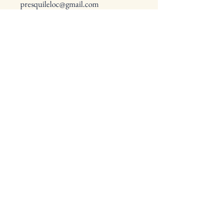
presquileloc@gmail.com
Quiberon, France
Politique de