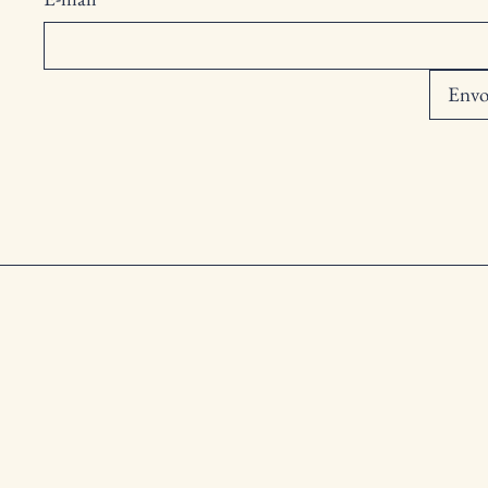
Décorations élégantes pour embellir vos événements avec style.
0 article
Rechercher par
Envo
Tous les articles
Décorations
Mobilier
Accessoires